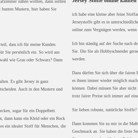
Jersey Stoffe online kaufen
lafzimmer nähen wollten, dann sollten
t bunten Mustern, hier haben Sie
ich habe eine kleine aber feine Stoffa
Jerseystoffe gibt es in unterschiedli
online zum Vergnügen werden, wenn 
Ich bin ständig auf der Suche nach de
rteil, dass ich für meine Kunden
Sie. Die Sie als Hobbyschneider gern
ür Sie persönlich ein. So wird aus
werden.
arbwahl wie Grau oder Schwarz? Dann
Dazu dürfen Sie sich über die fairen P
es ihnen immer wieder möglich mache
alten. Es gibt Jersey in ganz
können. Dabei müssen Sie aber nicht
Entscheiden. Auch in den Mustern und
trotz fairer Preise sich immer auf ei
Sie lieben robuste, natürliche Stoffe
decken, sogar für ein Doppelbett.
n, dann kann ein Kleid oder ein Rock
Dann kommen Sie zu mir in die Maßsc
ies ein idealer Stoff für Menschen, die
Geschmack an. Sie haben die freie Sto