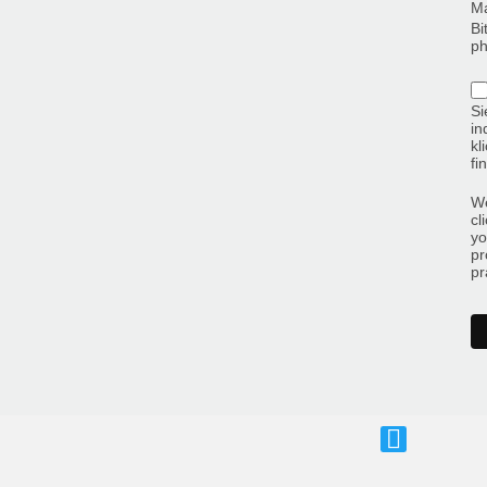
Ma
Bi
ph
Si
in
kl
fi
We
cl
yo
pr
pr