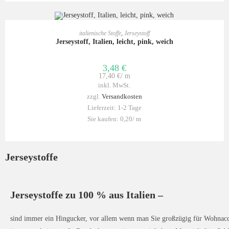
IN DEN WARENKORB
italienische Stoffe
,
Jerseystoff
Jerseystoff, Italien, leicht, pink, weich
3,48
€
17,40
€
/
m
inkl. MwSt.
zzgl.
Versandkosten
Lieferzeit:
1-2 Tage
Sie kaufen: 0,20/
m
Jerseystoffe
Jerseystoffe
zu 100 % aus Italien –
sind immer ein Hingucker, vor allem wenn man Sie großzügig für Wohnacc