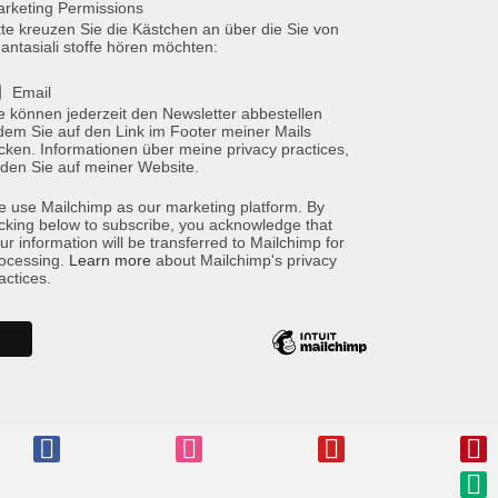
rketing Permissions
tte kreuzen Sie die Kästchen an über die Sie von
antasiali stoffe hören möchten:
Email
e können jederzeit den Newsletter abbestellen
dem Sie auf den Link im Footer meiner Mails
icken. Informationen über meine privacy practices,
nden Sie auf meiner Website.
 use Mailchimp as our marketing platform. By
icking below to subscribe, you acknowledge that
ur information will be transferred to Mailchimp for
ocessing.
Learn more
about Mailchimp's privacy
actices.