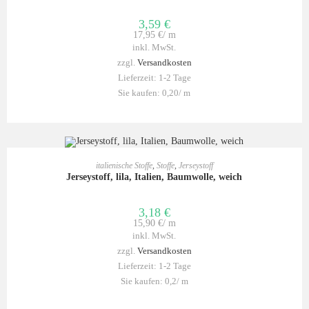
3,59
€
17,95
€
/
m
inkl. MwSt.
zzgl.
Versandkosten
Lieferzeit:
1-2 Tage
Sie kaufen: 0,20/
m
IN DEN WARENKORB
italienische Stoffe
,
Stoffe
,
Jerseystoff
Jerseystoff, lila, Italien, Baumwolle, weich
3,18
€
15,90
€
/
m
inkl. MwSt.
zzgl.
Versandkosten
Lieferzeit:
1-2 Tage
Sie kaufen: 0,2/
m