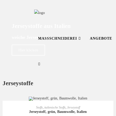
Jerseystoffe aus Italien
weiche Jerseystoffe aus Italien
MASSSCHNEIDEREI
ANGEBOTE
Hier klicken
Jerseystoffe
IN DEN WARENKORB
Stoffe
,
italienische Stoffe
,
Jerseystoff
Jerseystoff, grün, Baumwolle, Italien