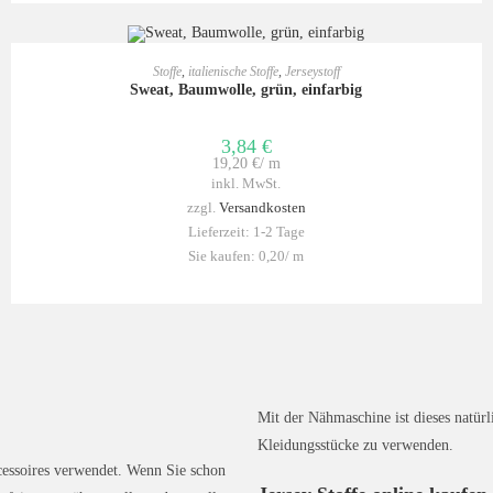
IN DEN WARENKORB
Stoffe
,
italienische Stoffe
,
Jerseystoff
Sweat, Baumwolle, grün, einfarbig
3,84
€
19,20
€
/
m
inkl. MwSt.
zzgl.
Versandkosten
Lieferzeit:
1-2 Tage
Sie kaufen: 0,20/
m
Mit der Nähmaschine ist dieses natür
Kleidungsstücke zu verwenden.
essoires verwendet. Wenn Sie schon