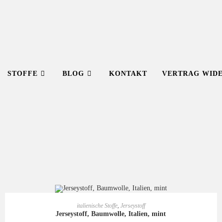
STOFFE
BLOG
KONTAKT
VERTRAG WID
IN DEN WARENKORB
italienische Stoffe
,
Jerseystoff
Jerseystoff, Baumwolle, Italien, mint