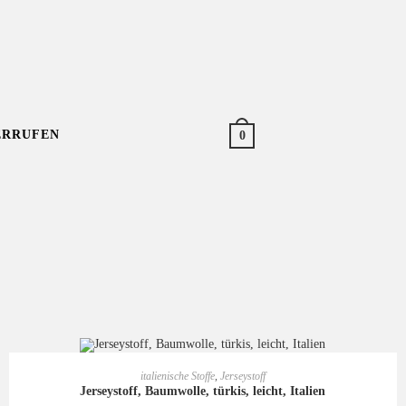
ERRUFEN
0
IN DEN WARENKORB
italienische Stoffe
,
Jerseystoff
Jerseystoff, Baumwolle, türkis, leicht, Italien