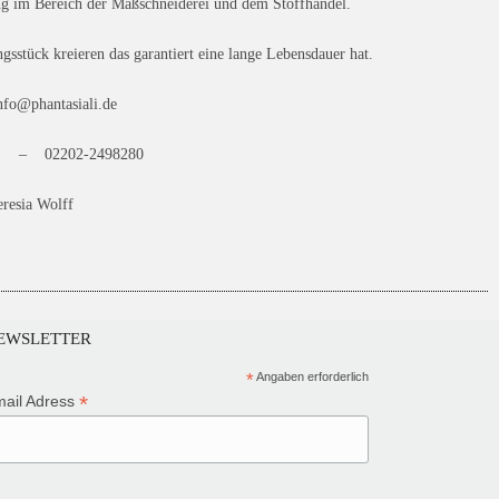
ng im Bereich der Maßschneiderei und dem Stoffhandel.
gsstück kreieren das garantiert eine lange Lebensdauer hat.
fo@phantasiali.de
nter – 02202-2498280
eresia Wolff
EWSLETTER
*
Angaben erforderlich
*
ail Adress