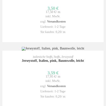
3,50
€
17,50
€
/
m
inkl. MwSt.
zzgl.
Versandkosten
Lieferzeit:
1-2 Tage
Sie kaufen: 0,20/
m
IN DEN WARENKORB
italienische Stoffe
,
Stoffe
,
Jerseystoff
Jerseystoff, Italien, pink, Baumwolle, leicht
3,59
€
17,95
€
/
m
inkl. MwSt.
zzgl.
Versandkosten
Lieferzeit:
1-2 Tage
Sie kaufen: 0,20/
m