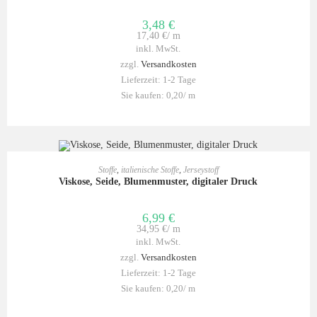
3,48
€
17,40
€
/
m
inkl. MwSt.
zzgl.
Versandkosten
Lieferzeit:
1-2 Tage
Sie kaufen: 0,20/
m
IN DEN WARENKORB
Stoffe
,
italienische Stoffe
,
Jerseystoff
Viskose, Seide, Blumenmuster, digitaler Druck
6,99
€
34,95
€
/
m
inkl. MwSt.
zzgl.
Versandkosten
Lieferzeit:
1-2 Tage
Sie kaufen: 0,20/
m