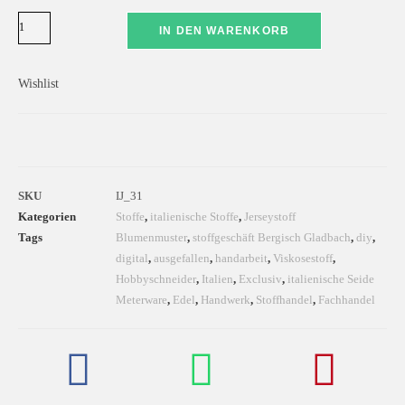
IN DEN WARENKORB
Wishlist
SKU
IJ_31
Kategorien
Stoffe
,
italienische Stoffe
,
Jerseystoff
Tags
Blumenmuster
,
stoffgeschäft Bergisch Gladbach
,
diy
,
digital
,
ausgefallen
,
handarbeit
,
Viskosestoff
,
Hobbyschneider
,
Italien
,
Exclusiv
,
italienische Seide
Meterware
,
Edel
,
Handwerk
,
Stoffhandel
,
Fachhandel