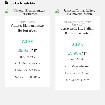
Ähnliche Produkte
IN DEN WARENKORB
IN DEN WARENKORB
Stoffe
,
Viskose
italienische Stoffe
,
Stoffe
,
Jerseystoff
Viskose, Blumenmuster,
Jerseystoff, lila, Italien,
Herbstfarben,
Baumwolle, weich
7,99
€
3,18
€
39,95
€
/
m
15,90
€
/
m
inkl. MwSt.
inkl. MwSt.
zzgl.
Versandkosten
zzgl.
Versandkosten
Lieferzeit:
1-2 Tage
Lieferzeit:
1-2 Tage
Sie kaufen: 0,20/
m
Sie kaufen: 0,2/
m
Email
*