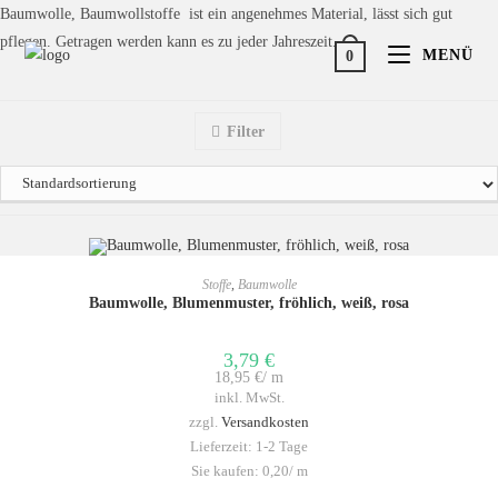
Baumwolle, Baumwollstoffe ist ein angenehmes Material, lässt sich gut
pflegen. Getragen werden kann es zu jeder Jahreszeit.
MENÜ
0
Filter
IN DEN WARENKORB
Stoffe
,
Baumwolle
Baumwolle, Blumenmuster, fröhlich, weiß, rosa
3,79
€
18,95
€
/
m
inkl. MwSt.
zzgl.
Versandkosten
Lieferzeit:
1-2 Tage
Sie kaufen: 0,20/
m