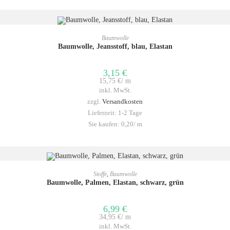
IN DEN WARENKORB
Baumwolle
Baumwolle, Jeansstoff, blau, Elastan
3,15
€
15,75
€
/
m
inkl. MwSt.
zzgl.
Versandkosten
Lieferzeit:
1-2 Tage
Sie kaufen: 0,20/
m
IN DEN WARENKORB
Stoffe
,
Baumwolle
Baumwolle, Palmen, Elastan, schwarz, grün
6,99
€
34,95
€
/
m
inkl. MwSt.