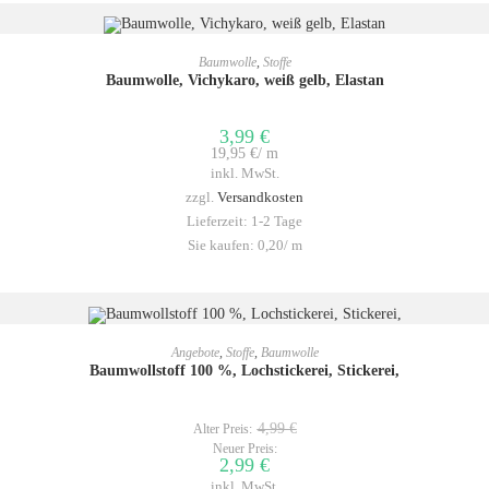
IN DEN WARENKORB
Baumwolle
,
Stoffe
Baumwolle, Vichykaro, weiß gelb, Elastan
3,99
€
19,95
€
/
m
inkl. MwSt.
zzgl.
Versandkosten
Lieferzeit:
1-2 Tage
Sie kaufen: 0,20/
m
IN DEN WARENKORB
Angebote
,
Stoffe
,
Baumwolle
Baumwollstoff 100 %, Lochstickerei, Stickerei,
ANGEBOT!
4,99
€
Alter Preis:
Neuer Preis:
2,99
€
inkl. MwSt.