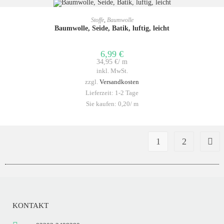
IN DEN WARENKORB
Stoffe
,
Baumwolle
Baumwolle, Seide, Batik, luftig, leicht
6,99
€
34,95
€
/
m
inkl. MwSt.
zzgl.
Versandkosten
Lieferzeit:
1-2 Tage
Sie kaufen: 0,20/
m
1
2
KONTAKT