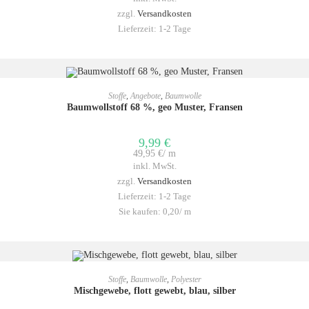
zzgl.
Versandkosten
Lieferzeit:
1-2 Tage
IN DEN WARENKORB
Stoffe
,
Angebote
,
Baumwolle
Baumwollstoff 68 %, geo Muster, Fransen
9,99
€
49,95
€
/
m
inkl. MwSt.
zzgl.
Versandkosten
Lieferzeit:
1-2 Tage
Sie kaufen: 0,20/
m
IN DEN WARENKORB
Stoffe
,
Baumwolle
,
Polyester
Mischgewebe, flott gewebt, blau, silber