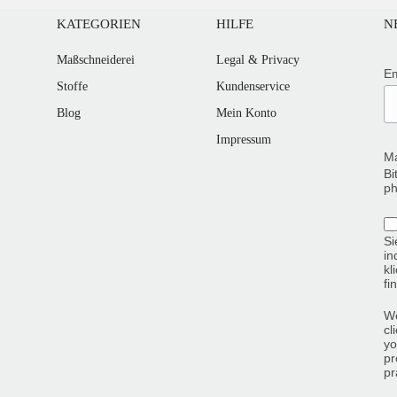
KATEGORIEN
HILFE
N
Maßschneiderei
Legal & Privacy
Em
Stoffe
Kundenservice
Blog
Mein Konto
Impressum
Ma
Bi
ph
Si
in
kl
fi
We
cl
yo
pr
pr