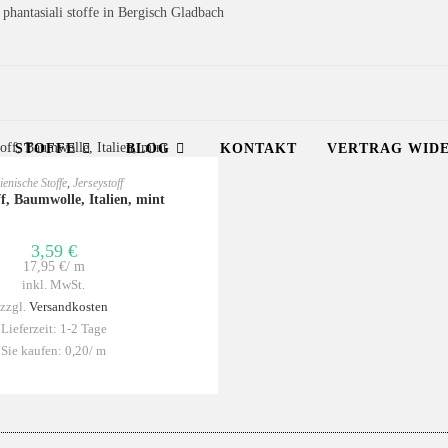
i phantasiali stoffe in Bergisch Gladbach
STOFFE
BLOG
KONTAKT
VERTRAG WID
 DEN WARENKORB
lienische Stoffe
,
Jerseystoff
ff, Baumwolle, Italien, mint
3,59
€
17,95
€
/
m
inkl. MwSt.
zzgl.
Versandkosten
Lieferzeit:
1-2 Tage
Sie kaufen: 0,20/
m