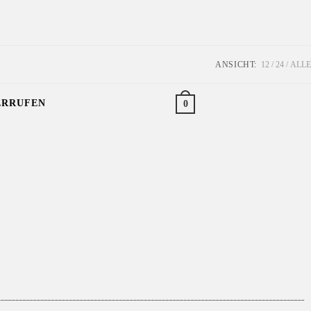
ANSICHT:
12
24
ALLE
ERRUFEN
0