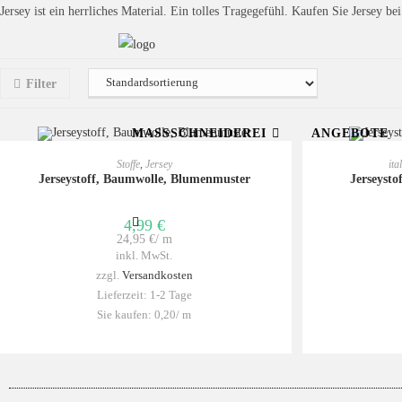
Jersey ist ein herrliches Material. Ein tolles Tragegefühl. Kaufen Sie Jersey be
Filter
MASSSCHNEIDEREI
ANGEBOTE
IN DEN WARENKORB
IN
Stoffe
,
Jersey
ita
Jerseystoff, Baumwolle, Blumenmuster
Jerseysto
4,99
€
24,95
€
/
m
inkl. MwSt.
zzgl.
Versandkosten
Lieferzeit:
1-2 Tage
Sie kaufen: 0,20/
m