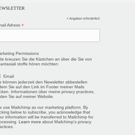
EWSLETTER
*
Angaben erforderlich
*
ail Adress
rketing Permissions
tte kreuzen Sie die Kästchen an über die Sie von
antasiali stoffe hören möchten:
Email
e können jederzeit den Newsletter abbestellen
dem Sie auf den Link im Footer meiner Mails
icken. Informationen über meine privacy practices,
nden Sie auf meiner Website.
 use Mailchimp as our marketing platform. By
icking below to subscribe, you acknowledge that
ur information will be transferred to Mailchimp for
ocessing.
Learn more
about Mailchimp's privacy
actices.